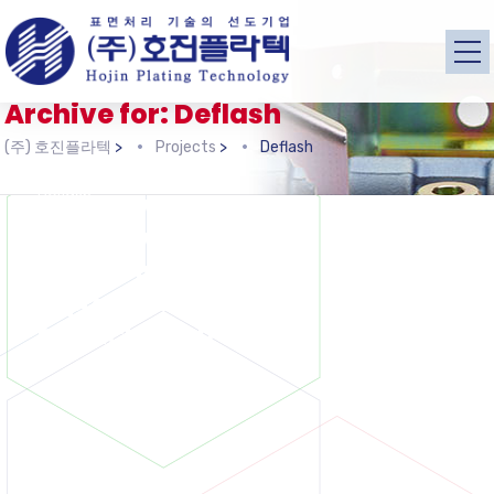
Archive for: Deflash
(주) 호진플라텍
>
Projects
>
Deflash
Deflash
Deflash
SupraSolve CD-900
Deflash
SupraSolve CD-600
Deflash
SupraSolve CD-300
Deflash
SupraSolve CD-90
SupraClean AD-10