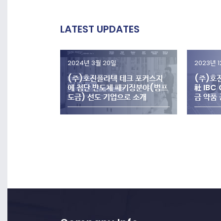
LATEST UPDATES
2024년 3월 20일
2023년 
(주)호진플라텍 테크 포커스지
(주)호진
에 첨단 반도체 패키징분야(범프
社 IBC
도금) 선도 기업으로 소개
금 약품