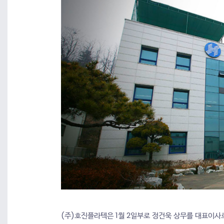
(주)호진플라텍은 1월 2일부로 정건욱 상무를 대표이사