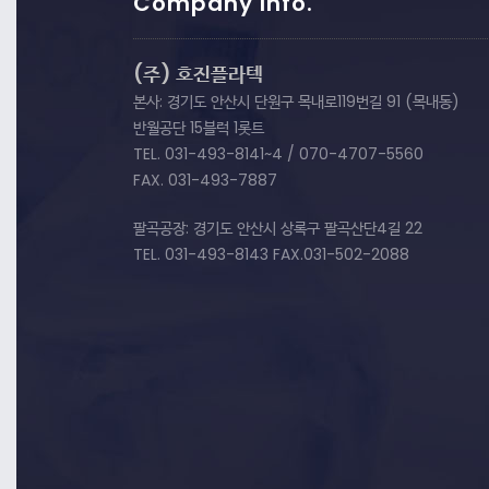
Company Info.
(주) 호진플라텍
본사: 경기도 안산시 단원구 목내로119번길 91 (목내동)
반월공단 15블럭 1롯트
TEL. 031-493-8141~4 / 070-4707-5560
FAX. 031-493-7887
팔곡공장: 경기도 안산시 상록구 팔곡산단4길 22
TEL. 031-493-8143 FAX.031-502-2088