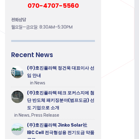
070-4707-5560
전화상담
월요일—금요일: 8:30AM–5:30PM
Recent News
(주)호진플라텍 정건욱 대표이사 선
임 안내
in News
(주)호진플라텍 테크 포커스지에 첨
단 반도체 패키징분야(범프도금) 선
도 기업으로 소개
in News, Press Release
(주)호진플라텍 Jinko Solar社
IBC Cell 전극형성용 전기도금 약품