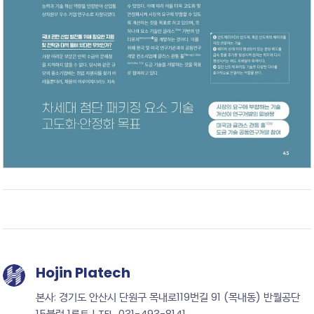
Hojin Platech
본사: 경기도 안산시 단원구 목내로119번길 91 (목내동) 반월공단
15블럭 1롯트 | TEL. 031-493-8141